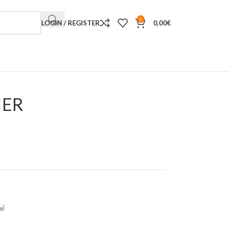
0
LOGIN / REGISTER
0,00
€
IER
al