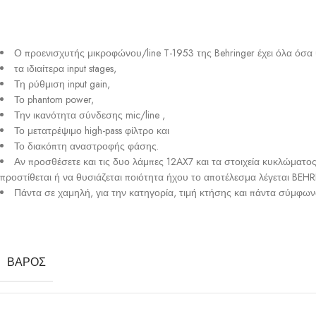
Ο προενισχυτής μικροφώνου/line T-1953 της Behringer έχει όλα όσα
τα ιδιαίτερα input stages,
Τη ρύθμιση input gain,
Το phantom power,
Την ικανότητα σύνδεσης mic/line ,
Το μετατρέψιμο high-pass φίλτρο και
Το διακόπτη αναστροφής φάσης.
Αν προσθέσετε και τις δυο λάμπες 12AX7 και τα στοιχεία κυκλώματ
προστίθεται ή να θυσιάζεται ποιότητα ήχου το αποτέλεσμα λέγεται BE
Πάντα σε χαμηλή, για την κατηγορία, τιμή κτήσης και πάντα σύμφωνα 
ΒΆΡΟΣ