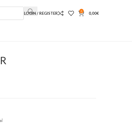
0
LOGIN / REGISTER
0,00
€
OR
al