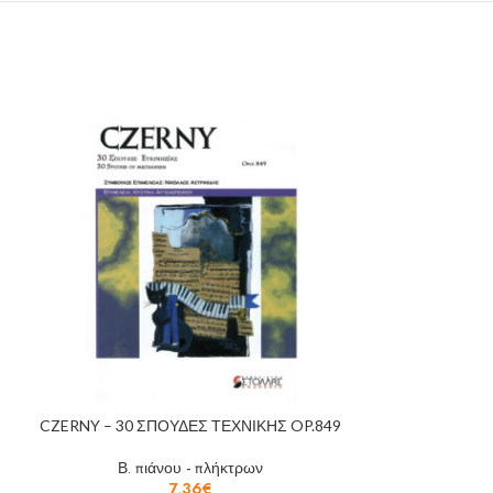
CZERNY – 30 ΣΠΟΥΔΕΣ ΤΕΧΝΙΚΗΣ OP.849
CZERNY – 40
Β. πιάνου - πλήκτρων
7,36
€
Β. πι