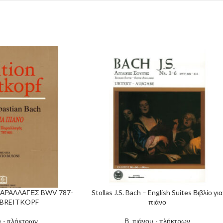
ΑΡΑΛΛΑΓΕΣ BWV 787-
Stollas J.S. Bach – English Suites Βιβλίο για
. BREITKOPF
πιάνο
υ - πλήκτρων
Β. πιάνου - πλήκτρων