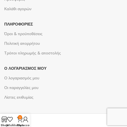
Καλάθι αγορών
ΠΛΗΡΟΦΟΡΊΕΣ
Όροι & προϋποθέσεις
Πολιτική απορρήτου
Τρόποι πληρωμής & αποστολής
Ο ΛΟΓΑΡΙΑΣΜΌΣ ΜΟΥ
Ο λογαριασμός μου
Οι παραγγελίες μου
Λίστες επιθυμίας
0
Shop
Wishlist
Cart
My account