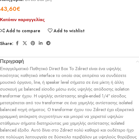
43,60
€
Κατόπιν παραγγελίας
Add to compare
Add to wishlist
Share:
Περιγραφή
Επαγγελματικό Παθητικό Direct Box Το Zdirect είναι ένα υψηλής
ποιότητας παθητικό interface το οποίο σας επιτρέπει να συνδέσετε
μουσικό όργανο, line, ή speaker level σήματα σε ένα μίκτη ή άλλη
συσκευή με balanced είσοδο μέσω ενός υψηλής απόδοσης isolation
transformer ήχου. Η υψηλής αντίστασης single-ended 1/4″ είσοδος
μετατρέπεται από τον transformer σε ένα χαμηλής αντίστασης isolated
balanced πηγή σήματος. Ο transformer ήχου του Zdirect έχει εξαιρετικά
γραμμική απόκριση συχνοτήτων και μπορεί να χειριστεί υψηλών
στάθμεων σήματα διατηρώντας μια χαμηλής αντίστασης isolated
balanced έξοδο. Αυτό δίνει στο Zdirect πολύ καθαρό και ουδέτερο ήχο
σε πολύωρη λειτουργεία σε δύσκολο περιβάλον με υψηλούς θορύβους