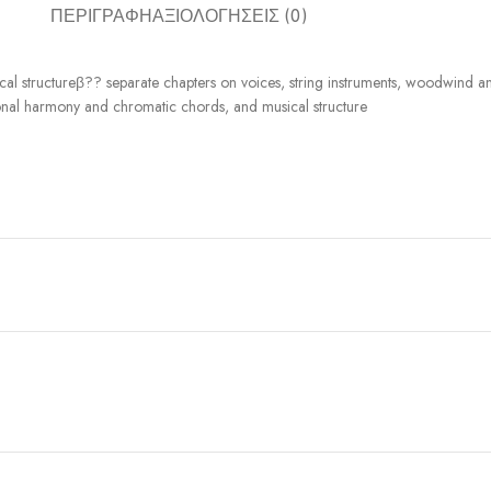
ΠΕΡΙΓΡΑΦΉ
ΑΞΙΟΛΟΓΉΣΕΙΣ (0)
cal structureβ?? separate chapters on voices, string instruments, woodwind a
onal harmony and chromatic chords, and musical structure