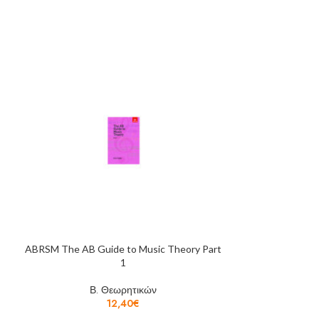
ABRSM The AB Guide to Music Theory Part
ABRSM Selected 
1
2016
Β. Θεωρητικών
Β.
12,40
€