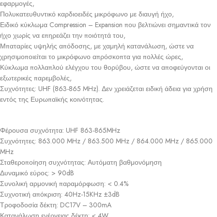
εφαρμογές,
Πολυκατευθυντικό καρδιοειδές μικρόφωνο με διαυγή ήχο,
Ειδικό κύκλωμα Compression – Expansion που βελτιώνει σημαντικά τον
ήχο χωρίς να επηρεάζει την ποιότητά του,
Μπαταρίες υψηλής απόδοσης, με χαμηλή κατανάλωση, ώστε να
χρησιμοποιείται το μικρόφωνο απρόσκοπτα για πολλές ώρες,
Κύκλωμα πολλαπλού ελέγχου του θορύβου, ώστε να αποφεύγονται οι
εξωτερικές παρεμβολές,
Συχνότητες: UHF (863-865 MHz). Δεν χρειάζεται ειδική άδεια για χρήση
εντός της Ευρωπαϊκής κοινότητας.
Φέρουσα συχνότητα: UHF 863-865MHz
Συχνότητες: 863.000 MHz / 863.500 MHz / 864.000 MHz / 865.000
MHz
Σταθεροποίηση συχνότητας: Αυτόματη βαθμονόμηση
Δυναμικό εύρος: > 90dB
Συνολική αρμονική παραμόρφωση: < 0.4%
Συχνοτική απόκριση: 40Hz-15KHz ±3dB
Τροφοδοσία δέκτη: DC17V – 300mA
Κατανάλωση ενέργειας δέκτη: < 4W