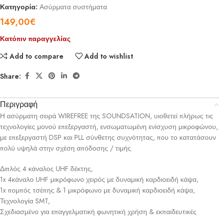
Κατηγορία:
Ασύρματα συστήματα
149,00
€
Κατόπιν παραγγελίας
Add to compare
Add to wishlist
Share:
Περιγραφή
Η ασύρματη σειρά WIREFREE της SOUNDSATION, υιοθετεί πλήρως τις
τεχνολογίες μονού επεξεργαστή, ενσωματωμένη ενίσχυση μικροφώνου,
με επεξεργαστή DSP και PLL σύνθετης συχνότητας, που το κατατάσουν
πολύ υψηλά στην σχέση απόδοσης / τιμής.
Διπλός 4 κάναλος UHF δέκτης,
1x 4κάναλο UHF μικρόφωνο χειρός με δυναμική καρδιοειδή κάψα,
1x πομπός τσέπης & 1 μικρόφωνο με δυναμική καρδιοειδή κάψα,
Τεχνολογία SMT,
Σχεδιασμένο για επαγγελματική φωνητική χρήση & εκπαιδευτικές