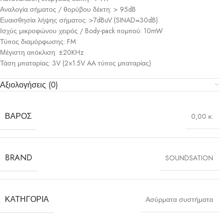
Αναλογία σήματος / θορύβου δέκτη: > 95dB
Ευαισθησία λήψης σήματος: >7dBuV (SINAD=30dB)
Ισχύς μικροφώνου χειρός / Body-pack πομπού: 10mW
Τύπος διαμόρφωσης: FM
Μέγιστη απόκλιση: ±20KHz
Τάση μπαταρίας: 3V (2×1.5V AA τύπος μπαταρίας)
Αξιολογήσεις (0)
ΒΆΡΟΣ
0,00 κ.
BRAND
SOUNDSATION
ΚΑΤΗΓΟΡΊΑ
Ασύρματα συστήματα