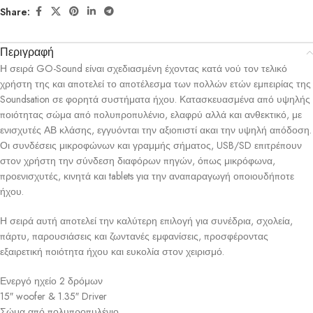
Share:
Περιγραφή
Η σειρά GO-Sound είναι σχεδιασμένη έχοντας κατά νού τον τελικό
χρήστη της και αποτελεί το αποτέλεσμα των πολλών ετών εμπειρίας της
Soundsation σε φορητά συστήματα ήχου. Κατασκευασμένα από υψηλής
ποιότητας σώμα από πολυπροπυλένιο, ελαφρύ αλλά και ανθεκτικό, με
ενισχυτές ΑΒ κλάσης, εγγυόνται την αξιοπιστί ακαι την υψηλή απόδοση.
Οι συνδέσεις μικροφώνων και γραμμής σήματος, USB/SD επιτρέπουν
στον χρήστη την σύνδεση διαφόρων πηγών, όπως μικρόφωνα,
προενισχυτές, κινητά και tablets για την αναπαραγωγή οποιουδήποτε
ήχου.
Η σειρά αυτή αποτελεί την καλύτερη επιλογή για συνέδρια, σχολεία,
πάρτυ, παρουσιάσεις και ζωντανές εμφανίσεις, προσφέροντας
εξαιρετική ποιότητα ήχου και ευκολία στον χειρισμό.
Ενεργό ηχείο 2 δρόμων
15″ woofer & 1.35″ Driver
Σώμα από πολυπροπυλένιο