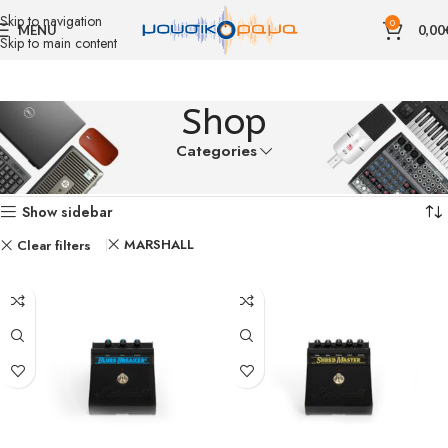
Skip to navigation
0
MENU
0,00
Skip to main content
Shop
Categories
Αρχική σελίδα
Shop
Βλέπετε 1–12 από 16 αποτελέσματα
Show sidebar
MARSHALL
Clear filters