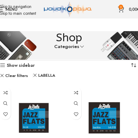
Skip to navigation
0
MENU
0,00
Skip to main content
Shop
Categories
Αρχική σελίδα
Shop
Βλέπετε 1–12 από 33 αποτελέσματα
Show sidebar
LABELLA
Clear filters