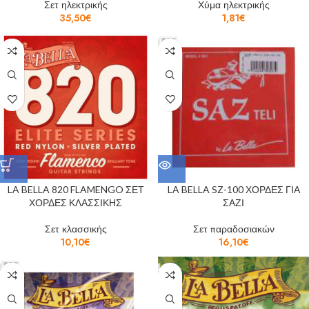
Σετ ηλεκτρικής
Χύμα ηλεκτρικής
35,50
€
1,81
€
LA BELLA 820 FLAMENGO ΣΕΤ
LA BELLA SZ-100 ΧΟΡΔΕΣ ΓΙΑ
ΧΟΡΔΕΣ ΚΛΑΣΣΙΚΗΣ
ΣΑΖΙ
Σετ κλασσικής
Σετ παραδοσιακών
10,10
€
16,10
€