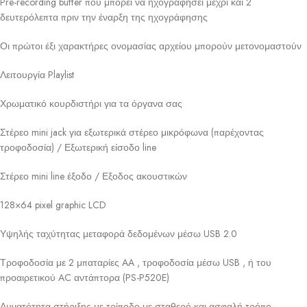
Pre-recording buffer που μπορεί να ηχογραφήσει μέχρι και 2
δευτερόλεπτα πριν την έναρξη της ηχογράφησης
Οι πρώτοι έξι χαρακτήρες ονομασίας αρχείου μπορούν μετονομαστούν
Λειτουργία Playlist
Χρωματικό κουρδιστήρι για τα όργανα σας
Στέρεο mini jack για εξωτερικά στέρεο μικρόφωνα (παρέχοντας
τροφοδοσία) / Εξωτερική είσοδο line
Στέρεο mini line έξοδο / Εξοδος ακουστικών
128×64 pixel graphic LCD
Υψηλής ταχύτητας μεταφορά δεδομένων μέσω USB 2.0
Τροφοδοσία με 2 μπαταρίες AA , τροφοδοσία μέσω USB , ή του
προαιρετικού AC αντάπτορα (PS-P520E)
Δυνατότητα στήριξης με τρίποδο με σταθερό και ασφαλή τρόπο