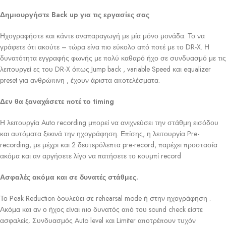
Δημιουργήστε Back up για τις εργασίες σας
Ηχογραφήστε και κάντε αναπαραγωγή με μία μόνο μονάδα. Το να
γράφετε ότι ακούτε – τώρα είνα πιο εύκολο από ποτέ με το DR-X. Η
δυνατότητα εγγραφής φωνής με πολύ καθαρό ήχο σε συνδυασμό με τις
λειτουργεί ες του DR-X όπως Jump back , variable Speed και equalizer
preset για ανθρώπινη , έχουν άριστα αποτελέσματα.
Δεν θα ξαναχάσετε ποτέ το timing
Η λειτουργία Auto recording μπορεί να ανιχνεύσει την στάθμη εισόδου
και αυτόματα ξεκινά την ηχογράφηση. Επίσης, η λειτουργία Pre-
recording, με μέχρι και 2 δευτερόλεπτα pre-record, παρέχει προστασία
ακόμα και αν αργήσετε λίγο να πατήσετε το κουμπί record
Ασφαλές ακόμα και σε δυνατές στάθμες.
Το Peak Reduction δουλεύει σε rehearsal mode ή στην ηχογράφηση .
Ακόμα και αν ο ήχος είναι πιο δυνατός από του sound check είστε
ασφαλείς. Συνδυασμός Auto level και Limiter αποτρέπουν τυχόν