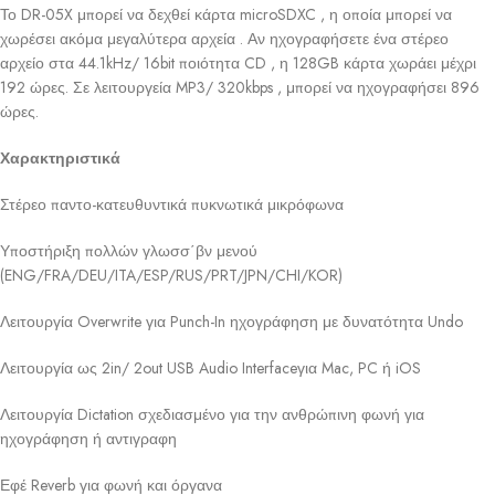
Το DR-05X μπορεί να δεχθεί κάρτα microSDXC , η οποία μπορεί να
χωρέσει ακόμα μεγαλύτερα αρχεία . Αν ηχογραφήσετε ένα στέρεο
αρχείο στα 44.1kHz/ 16bit ποιότητα CD , η 128GB κάρτα χωράει μέχρι
192 ώρες. Σε λειτουργεία MP3/ 320kbps , μπορεί να ηχογραφήσει 896
ώρες.
Χαρακτηριστικά
Στέρεο παντο-κατευθυντικά πυκνωτικά μικρόφωνα
Υποστήριξη πολλών γλωσσ΄βν μενού
(ENG/FRA/DEU/ITA/ESP/RUS/PRT/JPN/CHI/KOR)
Λειτουργία Overwrite για Punch-In ηχογράφηση με δυνατότητα Undo
Λειτουργία ως 2in/ 2out USB Audio Interfaceγια Mac, PC ή iOS
Λειτουργία Dictation σχεδιασμένο για την ανθρώπινη φωνή για
ηχογράφηση ή αντιγραφη
Εφέ Reverb για φωνή και όργανα