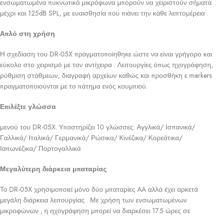
ενσωματωμένα πυκνωτικά μικρόφωνα μπορούν να χειριστούν σήματα
μέχρι και 125dB SPL, με ευαισθησία που πιάνει την κάθε λεπτομέρεια .
Απλό στη χρήση
Η σχεδίαση του DR-05X πραγματοποίηθηκε ώστε να είναι γρήγορο και
εύκολο στο χειρισμό με τον αντίχειρα . Λειτουργίες όπως ηχογράφηση,
ρύθμιση στάθμεων, διαγραφή αρχείων καθώς και προσθήκη ε markers
πραγματοποιούνται με το πάτημα ενός κουμπιού.
Επιλέξτε γλώσσα
μενού του DR-05X. Υποστηρίζει 10 γλώσσες: Αγγλικά/ Ισπανικά/
Γαλλικά/ Ιταλικά/ Γερμανικά/ Ρώσικα/ Κινέζικα/ Κορεάτικα/
Ιαπωνέζικα/ Πορτογαλλικά
Μεγαλύτερη διάρκεια μπαταρίας
Το DR-05X χρησιμοποιεί μόνο δύο μπαταρίες AA αλλά έχει αρκετά
μεγάλη διάρκεια λειτουργίας . Με χρήση των ενσωματωμένων
μικροφώνων , η ηχογράφηση μπορεί να διαρκέσει 17.5 ώρες σε