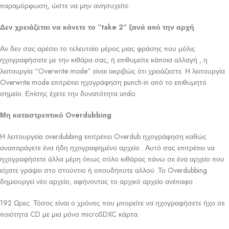
παραμόρφωση, ώστε να μην ανησυχείτε.
Δεν χρειάζεται να κάνετε το “take 2” ξανά από την αρχή
Αν δεν σας αρέσει το τελευταίο μέρος μιας φράσης που μόλις
ηχογραφήσατε με την κιθάρα σας, ή επιθυμείτε κάποια αλλαγή , η
λειτουργία “Overwrite mode” είναι ακριβώς ότι χρειάζεστε. Η λειτουργία
Overwrite mode επιτρέπει ηχογράφηση punch-in από το επιθυμητό
σημείο. Επίσης έχετε την δυνατότητα undo.
Μη καταστρεπτικό Overdubbing
Η λειτουργεία overdubbing επιτρέπει Overdub ηχογράφηση καθώς
αναπαράγετε ένα ήδη ηχογραφημένο αρχείο . Αυτό σας επιτρέπει να
ηχογραφήσετε άλλα μέρη όπως σόλο κιθάρας πάνω σε ένα αρχείο που
είχατε γράψει στο στούντιο ή οπουδήποτε αλλού .Το Overdubbing
δημιουργεί νέο αρχείο, αφήνοντας το αρχικό αρχείο ανέπαφο .
192 Ωρες. Τόσος είναι ο χρόνος που μπορείτε να ηχογραφήσετε ήχο σε
ποιότητα CD με μια μόνο microSDXC κάρτα.