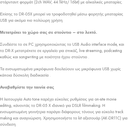
στάρνταντ φορμάτ (2ch WAV, 44.1kHz/ 16bit) με αλκαλικές μπαταρίες.
Επίσης το DR-05X μπορεί να τροφοδοτηθεί μέσω φορητής μπαταρίας
USB για ακόμα πιο πολύωρη χρήση.
Μετατρέπει το χώρο σας σε στούντιο – στο λεπτό.
Συνδέστε το σε PC χρησιμοποιώντας το USB Audio interface mode, και
το DR-X μετατρέπετε σε εργαλείο για σπικάζ, live streaming, podcasting
καθώς και songwriting με ποιότητα ήχου στούντιο .
Τα ενσωματωμένα μικρόφωνα δουλεύουν ως μικρόφωνα USB χωρίς
κάποια δύσκολη διαδικασία .
Αναβαθμίστε την ταινία σας
Η λειτουργία Auto tone παρέχει εύκολες ρυθμίσεις για on-site movie
editing, κάνοντάς το DR-05 X ιδανικό για DSLR filmmaking. Η
ενσωματωμένη γεννήτρια παράγει διάφορους τόνους για εύκολο track
making και αναγνώριση. Χρησιμοποιήστε το kit αξεσουάρ (AK-DR11C) για
σύνδεση.