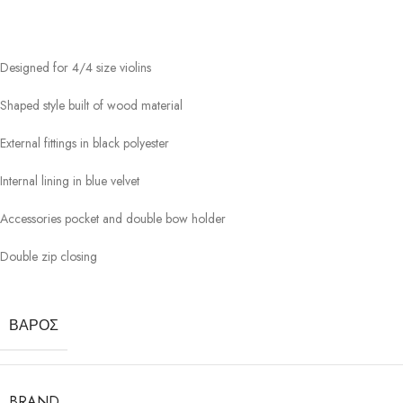
Designed for 4/4 size violins
Shaped style built of wood material
External fittings in black polyester
Internal lining in blue velvet
Accessories pocket and double bow holder
Double zip closing
ΒΆΡΟΣ
BRAND