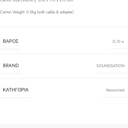
Carton Size (WxDxH): 200 x 110 x 215 mm
Carton Weight: 0.5kg (with cable & adapter)
ΒΆΡΟΣ
0,10 κ.
BRAND
SOUNDSATION
ΚΑΤΗΓΟΡΊΑ
Ακουστικά