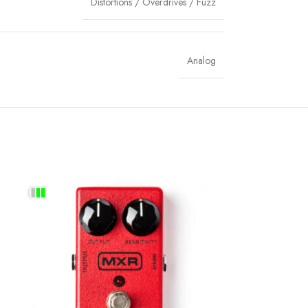
Distortions / Overdrives / Fuzz
Analog