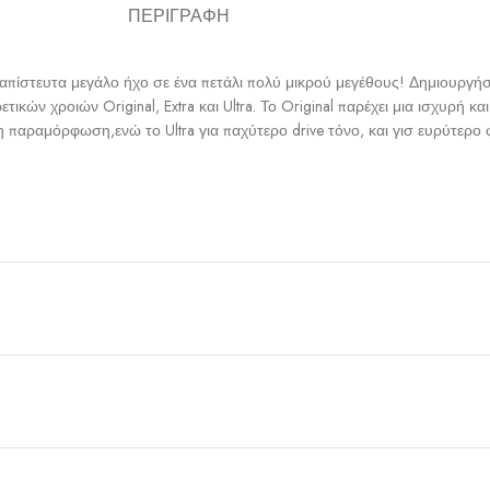
ΠΕΡΙΓΡΑΦΉ
ν απίστευτα μεγάλο ήχο σε ένα πετάλι πολύ μικρού μεγέθους! Δημιουργήσ
ρετικών χροιών Original, Extra και Ultra. Το Original παρέχει μια ισχυρή
πάτη παραμόρφωση,ενώ το Ultra για παχύτερο drive τόνο, και γισ ευρύτ