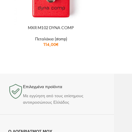
MXR M102 DYNA COMP
MXR M13
Πεταλάκια (stomp)
Πετ
114,00
€
Επιλεγμένα προϊόντα​
Με εγγύηση από τους επίσημους
αντιπροσώπους Ελλάδος
Ο ΛΟΓΑΡΙΑΣΜΌΣ ΜΟΥ