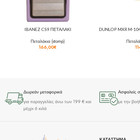
IBANEZ CS9 ΠΕΤΑΛΑΚΙ
DUNLOP MXR M-10
Πεταλάκια (stomp)
Πεταλά
166,00
€
11
Δωρεάν μεταφορικά
Ασφαλείς 
για παραγγελίες άνω των 199 € και
με την βοή
μέχρι 6 κιλά
ΚΑΤΆΣΤΗΜΑ