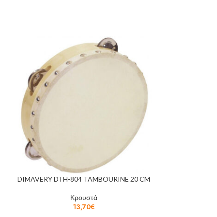
DIMAVERY DTH-804 TAMBOURINE 20 CM
DIMAVERY DT
Κρουστά
13,70
€