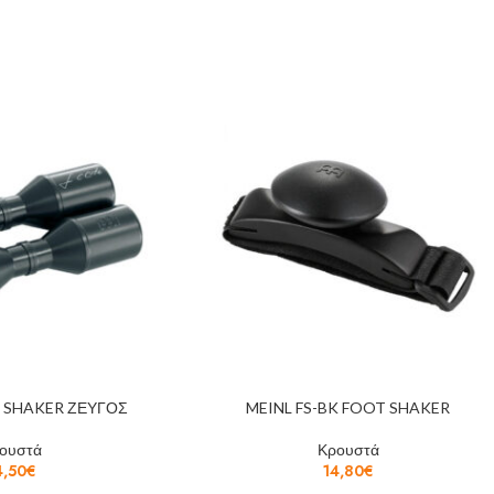
K SHAKER ΖΕΥΓΟΣ
MEINL FS-BK FOOT SHAKER
ουστά
Κρουστά
4,50
€
14,80
€