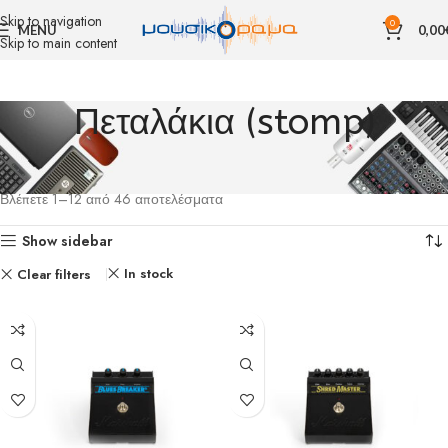
Skip to navigation
0
MENU
0,00
Skip to main content
Πεταλάκια (stomp)
Αρχική σελίδα
ΜΟΥΣΙΚΑ ΟΡΓΑΝΑ
ΕΝΙΣΧΥΤΕΣ ΠΕΤΑΛΙΕΡΕΣ
Πεταλάκια (stomp)
Βλέπετε 1–12 από 46 αποτελέσματα
Show sidebar
In stock
Clear filters