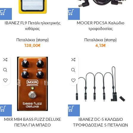
IBANEZ FL9 Πετάλι ηλεκτρικής
MOOER PDC5A Καλώδιο
κιθάρας
τροφοδοσίας
Πεταλάκια (stomp)
Πεταλάκια (stomp)
138,00
€
4,15
€
MXR M84 BASS FUZZ DELUXE
IBANEZ DC-5 ΚΑΛΩΔΙΟ
ΠΕΤΑΛ ΓΙΑ ΜΠΑΣΟ
ΤΡΟΦΟΔΟΣΙΑΣ 5 ΠΕΤΑΛΙΩΝ